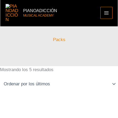
al
Ordenado
contenido
por
PIANOADICCIÓN
MUSICAL ACADEMY
los
últimos
Packs
Mostrando los 5 resultados