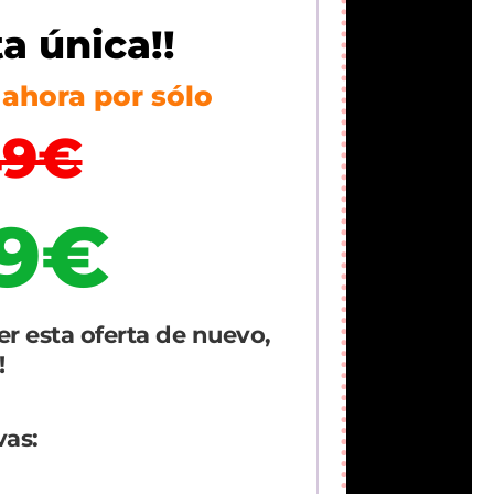
ta única!!
ahora por sólo
49€
9€
er esta oferta de nuevo,
!
vas: