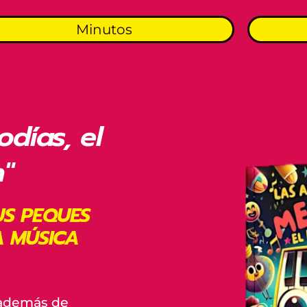
Minutos
días, el
"
US PEQUES
A MÚSICA
, además de