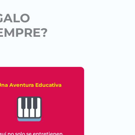
EGALO
EMPRE?
Una Aventura Educativa
uí no solo se entretienen,