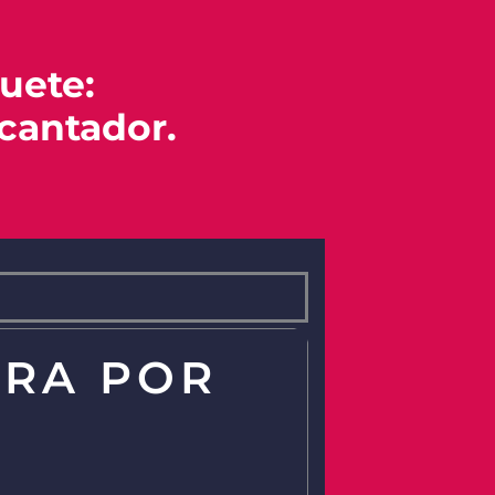
uete:
ncantador.
ORA POR