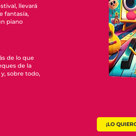
ival, llevará
e fantasía,
un piano
ás de lo que
eques de la
y, sobre todo,
¡LO QUIER