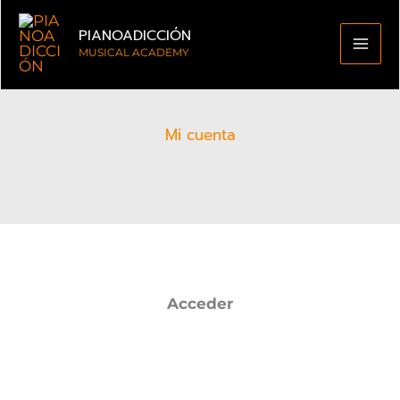
al
PIANOADICCIÓN
contenido
MUSICAL ACADEMY
Mi cuenta
Acceder